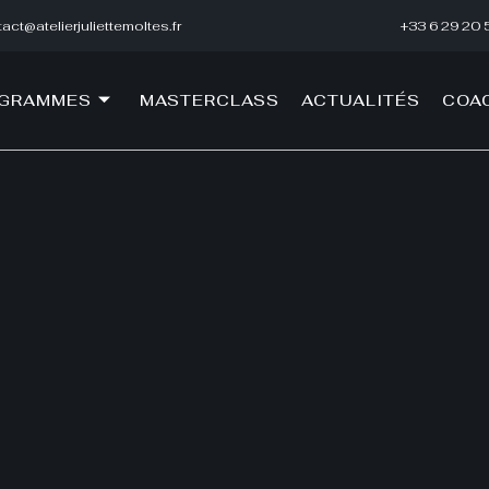
act@atelierjuliettemoltes.fr
+33 6 29 20 
OGRAMMES
MASTERCLASS
ACTUALITÉS
COA