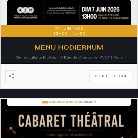
07 JUIN 2026
13H00
-
14H30
MENU HODIERNUM
Atelier Juliette Moltes, 77 Rue de Charonne, 75011 Paris
VOIR LE DÉTAIL