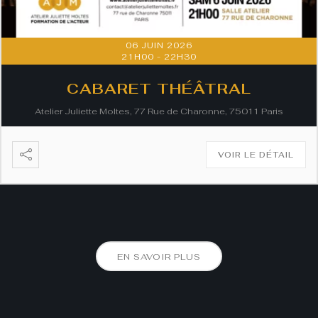
06 JUIN 2026
21H00
-
22H30
CABARET THÉÂTRAL
Atelier Juliette Moltes, 77 Rue de Charonne, 75011 Paris
VOIR LE DÉTAIL
EN SAVOIR PLUS