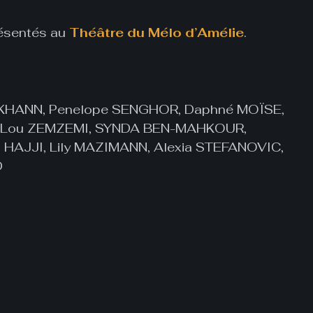
!
résentés au
Théâtre du Mélo d’Amélie
.
-KHANN, Penelope SENGHOR, Daphné MOÏSE,
ra-Lou ZEMZEMI, SYNDA BEN-MAHKOUR,
a HAJJI, Lily MAZIMANN, Alexia STEFANOVIC,
D