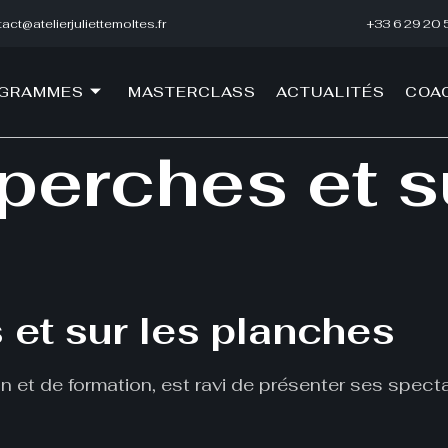
act@atelierjuliettemoltes.fr
+33 6 29 20 
OGRAMMES
MASTERCLASS
ACTUALITÉS
COA
perches et s
 et sur les planches
ion et de formation, est ravi de présenter ses spec