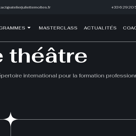
act@atelierjuliettemoltes.fr
+33 6 29 20 
OGRAMMES
MASTERCLASS
ACTUALITÉS
COA
 théâtre
pertoire international pour la formation profession