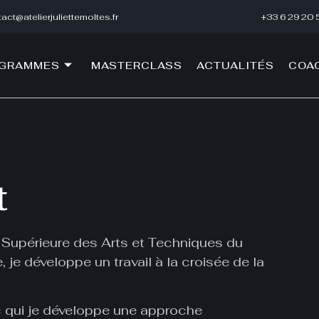
act@atelierjuliettemoltes.fr
+33 6 29 20 
OGRAMMES
MASTERCLASS
ACTUALITÉS
COA
t
 Supérieure des Arts et Techniques du
 je développe un travail à la croisée de la
c qui je développe une approche